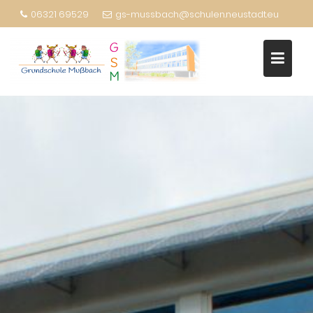
06321 69529
gs-mussbach@schulen.neustadt.eu