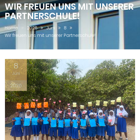
WIR FREUEN UNS MIT UNSERER
PARTNERSCHULE!
Home
2026
Juni
8
Wir freuen uns mit unserer Partnerschule!
8
Juni
2026