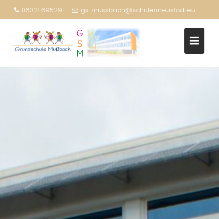
06321 69529
gs-mussbach@schulen.neustadt.eu