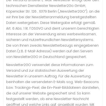
Der Versand unserer E-Mail-Newsletter erfolgt über den
technischen Dienstleister Newsletter2Go GmbH,
Köpenicker Str. 126 , 10179 Berlin („Newsletter2GO“), an die
wir Ihre bei der Newsletteranmeldung bereitgestellten
Daten weitergeben. Diese Weitergabe erfolgt gemäß
Art. 6 Abs. 1 lit. f DSGVO und dient unserem berechtigten
Interesse an der Verwendung eines werbewirksamen,
sicheren und nutzerfreundlichen Newslettersystems.
Die von Ihnen zwecks Newsletterbezugs eingegebenen
Daten (z.B. E-Mail-Adresse) werden auf den Servern
von Newsletter2GO in Deutschland gespeichert.
Newsletter2GO verwendet diese Informationen zum
Versand und zur statistischen Auswertung der
Newsletter in unserem Auftrag. Für die Auswertung
beinhalten die versendeten E-Mails sog. Web-Beacons
bzw. Trackings-Pixel, die Ein-Pixel-Bilddateien darstellen,
die auf unserer Website gespeichert sind. So kann
festgestellt werden, ob eine Newsletter-Nachricht
geöffnet und welche Links ggf. angeklickt wurden. Mit