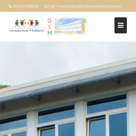
06321 69529
gs-mussbach@schulen.neustadt.eu